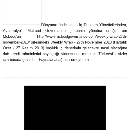
Dünyanın önde gelen İç Denetim Yöneticilerinden,
Avustralya'lı McLeod Governance şirketinin yönetici ortağı Tom
McLeod'un http://www.mcleodgovernance.com/weekly-wrap-27th-
november-2013/ sitesindeki Weekly Wrap - 27th November 2013 (Haftalık
Özet - 27 Kasım 2013) başlıklı iç denetimin gelecekte nasıl olacağına
dair kendi tahminlerini paylaştığı videosunun metninin Türkçesi'ni sizler
için burada çevirdim. Faydalanacağınızı umuyorum.
-------------------------------------------------------------------------------------
---------------------------------------------