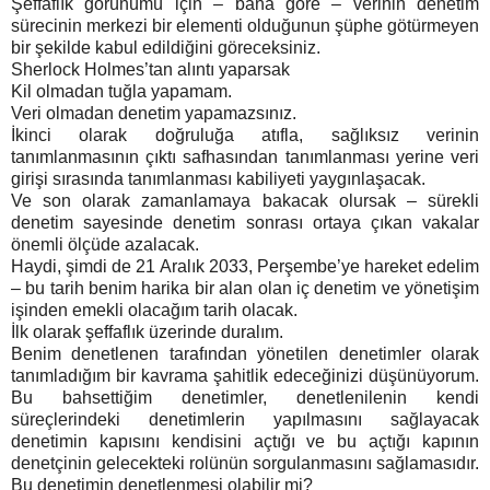
Şeffaflık görünümü için – bana göre – verinin denetim
sürecinin merkezi bir elementi olduğunun şüphe götürmeyen
bir şekilde kabul edildiğini göreceksiniz.
Sherlock Holmes’tan alıntı yaparsak
Kil olmadan tuğla yapamam.
Veri olmadan denetim yapamazsınız.
İkinci olarak doğruluğa atıfla, sağlıksız verinin
tanımlanmasının çıktı safhasından tanımlanması yerine veri
girişi sırasında tanımlanması kabiliyeti yaygınlaşacak.
Ve son olarak zamanlamaya bakacak olursak – sürekli
denetim sayesinde denetim sonrası ortaya çıkan vakalar
önemli ölçüde azalacak.
Haydi, şimdi de 21 Aralık 2033, Perşembe’ye hareket edelim
– bu tarih benim harika bir alan olan iç denetim ve yönetişim
işinden emekli olacağım tarih olacak.
İlk olarak şeffaflık üzerinde duralım.
Benim denetlenen tarafından yönetilen denetimler olarak
tanımladığım bir kavrama şahitlik edeceğinizi düşünüyorum.
Bu bahsettiğim denetimler, denetlenilenin kendi
süreçlerindeki denetimlerin yapılmasını sağlayacak
denetimin kapısını kendisini açtığı ve bu açtığı kapının
denetçinin gelecekteki rolünün sorgulanmasını sağlamasıdır.
Bu denetimin denetlenmesi olabilir mi?