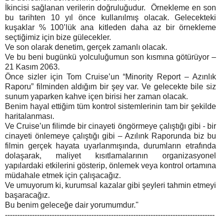
İkincisi sağlanan verilerin doğruluğudur. Örnekleme en son
bu tarihten 10 yıl önce kullanılmış olacak. Gelecekteki
kuşaklar % 100’lük ana kitleden daha az bir örnekleme
seçtiğimiz için bize gülecekler.
Ve son olarak denetim, gerçek zamanlı olacak.
Ve bu beni bugünkü yolculuğumun son kısmına götürüyor –
21 Kasım 2063.
Önce sizler için Tom Cruise’un “Minority Report – Azınlık
Raporu” filminden aldığım bir şey var. Ve gelecekte bile siz
sunum yaparken kahve içen birisi her zaman olacak.
Benim hayal ettiğim tüm kontrol sistemlerinin tam bir şekilde
haritalanması.
Ve Cruise’un filimde bir cinayeti öngörmeye çalıştığı gibi - bir
cinayeti önlemeye çalıştığı gibi – Azılınk Raporunda biz bu
filmin gerçek hayata uyarlanmışında, durumların etrafında
dolaşarak, maliyet kısıtlamalarının organizasyonel
yapılardaki etkilerini gösterip, önlemek veya kontrol ortamına
müdahale etmek için çalışacağız.
Ve umuyorum ki, kurumsal kazalar gibi şeyleri tahmin etmeyi
başaracağız.
Bu benim geleceğe dair yorumumdur."
-------------------------------------------------------------------------------------